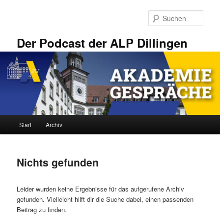
Zum
Zum
primären
sekundären
Such
Inhalt
Inhalt
springen
springen
Der Podcast der ALP Dillingen
Hauptmenü
Start
Archiv
Nichts gefunden
Leider wurden keine Ergebnisse für das aufgerufene Archiv
gefunden. Vielleicht hilft dir die Suche dabei, einen passenden
Beitrag zu finden.