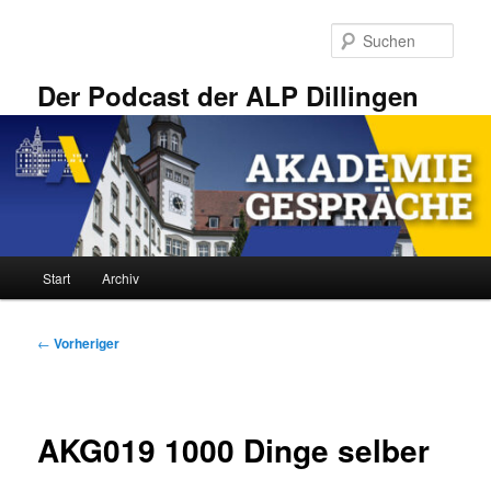
Zum
primären
Such
Inhalt
springen
Der Podcast der ALP Dillingen
Hauptmenü
Start
Archiv
Beitragsnavigation
←
Vorheriger
AKG019 1000 Dinge selber